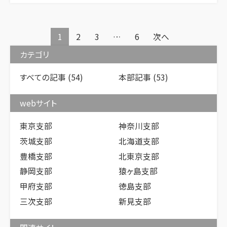
投
1
2
3
…
6
次へ
カテゴリ
稿
すべての記事
(54)
本部記事
(53)
の
ペ
webサイト
ー
東京支部
神奈川支部
茨城支部
北海道支部
ジ
豊橋支部
北東京支部
送
静岡支部
猿ヶ島支部
り
甲府支部
徳島支部
三次支部
新見支部